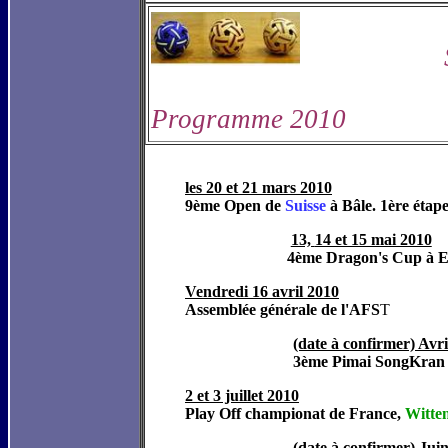
Programme 2010
les 20 et 21 mars 2010
9ème Open de
Suisse
à Bâle. 1ère éta
13,
14 et 15 mai 2010
4ème Dragon's Cup à 
Vendredi 16 avril 2010
Assemblée générale de l'AFS
T
(date à confirmer) Avri
3ème Pimai SongKran 
2 et 3 juillet 2010
Play Off championat de France,
Witte
(date à confirmer) Jui