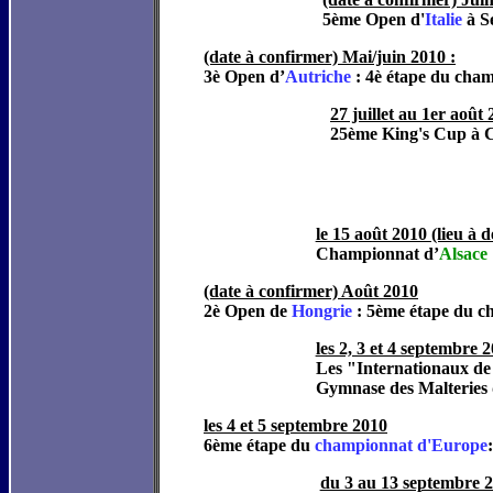
5ème Open d'
Italie
à S
(date à confirmer) Mai/juin 2010 :
3è Open d’
Autriche
: 4è étape du cha
27 juillet au 1er août
25ème King's Cup à 
le 15 août 2010 (lieu à d
Championnat d’
Alsace
(date à confirmer) Août 2010
2è Open de
Hongrie
: 5ème étape du c
les 2, 3 et 4 septembre 
Les "Internationaux d
Gymnase des Malteries d
les 4 et 5 septembre 2010
6ème étape du
championnat d'Europe
du 3 au 13 septembre 